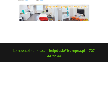
kompea.pl sp. z o.o. |
helpdesk@kompea.pl
|
727
44 22 44